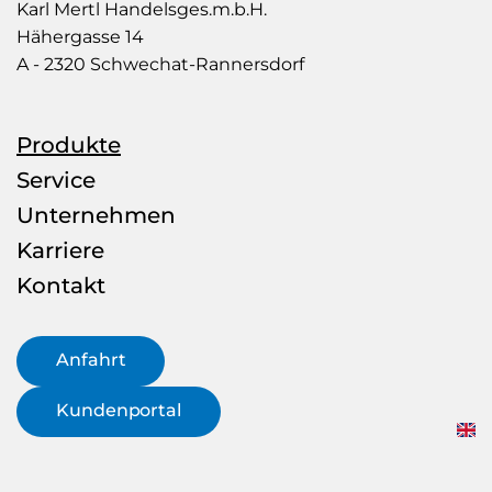
Mertl
Karl Mertl Handelsges.m.b.H.
–
Hähergasse 14
Rohr
A - 2320 Schwechat-Rannersdorf
&
more
Produkte
Service
Unternehmen
Karriere
Kontakt
Anfahrt
Kundenportal
EN