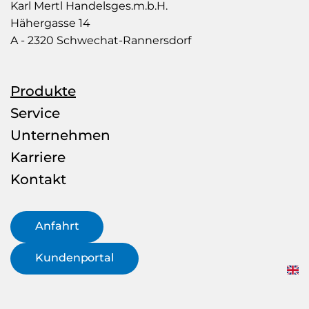
Mertl
Karl Mertl Handelsges.m.b.H.
–
Hähergasse 14
Rohr
A - 2320 Schwechat-Rannersdorf
&
more
Produkte
Service
Unternehmen
Karriere
Kontakt
Anfahrt
Kundenportal
EN