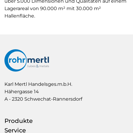
über 5.000 Dimensionen und Qualitäten auf einem
Lagerareal von 90.000 m² mit 30.000 m²
Hallenﬂäche.
Rohr
Mertl
Karl Mertl Handelsges.m.b.H.
–
Hähergasse 14
Rohr
A - 2320 Schwechat-Rannersdorf
&
more
Produkte
Service