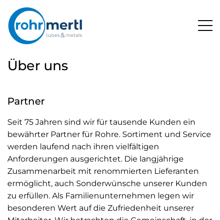
Über
uns
M
Rohr
Über uns
Mertl
Produkte
–
Service
Rohr
&
Partner
Unternehmen
more
Karriere
Seit 75 Jahren sind wir für tausende Kunden ein
Kontakt
bewährter Partner für Rohre. Sortiment und Service
werden laufend nach ihren vielfältigen
Anforderungen ausgerichtet. Die langjährige
Zusammenarbeit mit renommierten Lieferanten
Kundenportal
EN
ermöglicht, auch Sonderwünsche unserer Kunden
zu erfüllen. Als Familienunternehmen legen wir
besonderen Wert auf die Zufriedenheit unserer